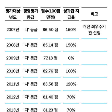
평가대상
경영평가
점수(100점
성과급 지
비고
년도
등급
만점)
급율
개선 최우수기
2007년
'나' 등급
86.50 점
150%
관 선정
2008년
'나' 등급
85.14 점
150%
2009년
'다' 등급
77.18 점
0%
2010년
'나' 등급
82.76 점
100%
2011년
'나' 등급
83.58 점
120%
2012년
'다' 등급
81.40 점
70%
2013년
'다' 등급
81.23 점
70%