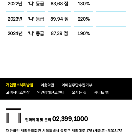
2022년
'다' 등급
83.68 점
130%
2023년
'나' 등급
89.94 점
220%
2024년
'나' 등급
87.39 점
190%
개인정보처리방침
이용약관
이메일무단수집거부
고객서비스헌장
인권침해신고센터
오시는 길
사이트 맵
02.399.1000
전화예매 및 문의
재단법인 세종문화회관 서울특별시 종로구 세종대로 175 (세종로) (우)03172