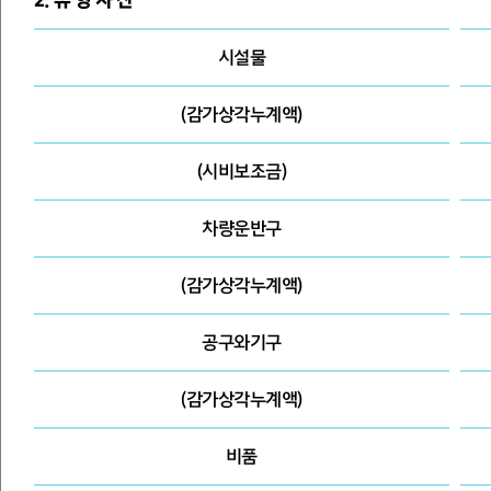
2. 유 형 자 산
시설물
(감가상각누계액)
(시비보조금)
차량운반구
(감가상각누계액)
공구와기구
(감가상각누계액)
비품