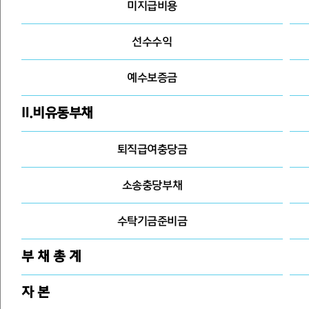
미지급비용
선수수익
예수보증금
Ⅱ.비유동부채
퇴직급여충당금
소송충당부채
수탁기금준비금
부 채 총 계
자 본