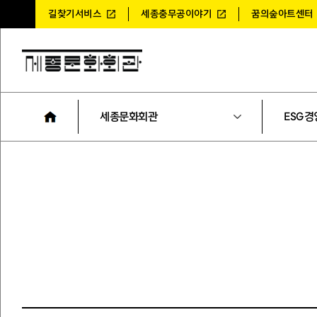
길찾기서비스
세종충무공이야기
꿈의숲아트센터
세종문화회관
ESG경