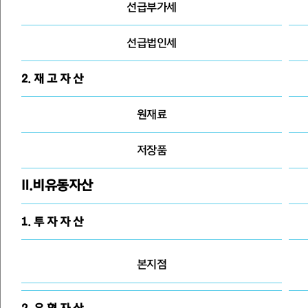
선급부가세
선급법인세
2. 재 고 자 산
원재료
저장품
Ⅱ.비유동자산
1. 투 자 자 산
본지점