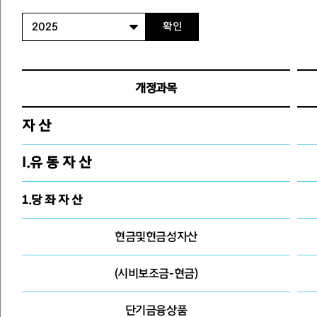
확인
개정과목
자 산
Ⅰ.유 동 자 산
1.당 좌 자 산
현금및현금성자산
(시비보조금-현금)
단기금융상품