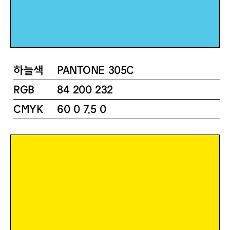
하늘색
PANTONE 305C
RGB
84 200 232
CMYK
60 0 7.5 0