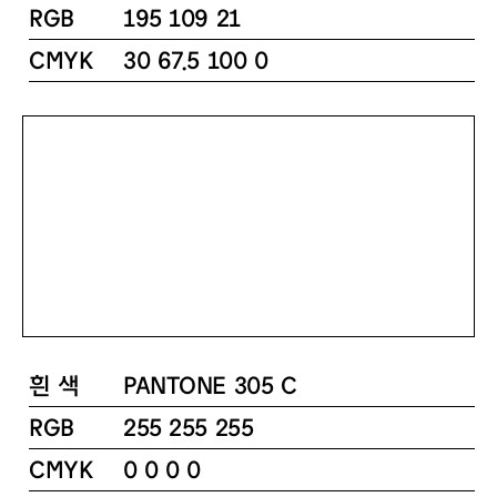
RGB
195 109 21
CMYK
30 67.5 100 0
흰 색
PANTONE 305 C
RGB
255 255 255
CMYK
0 0 0 0