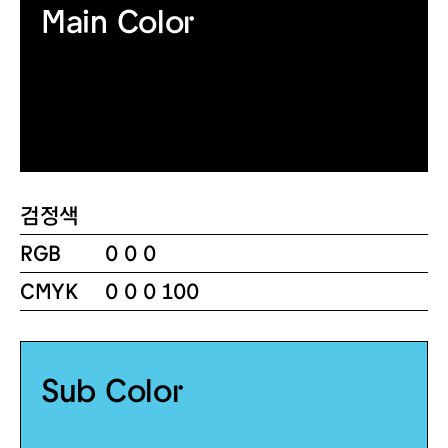
Main Color
검정색
RGB
0 0 0
CMYK
0 0 0 100
Sub Color